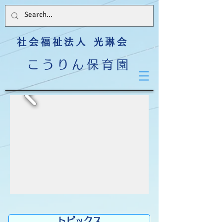
社会福祉法人 光琳会
こうりん保育園
トピックス